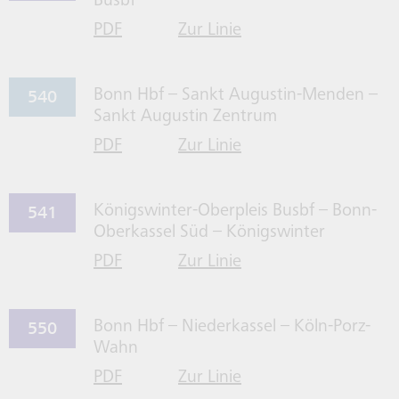
Busbf
PDF
Zur Linie
für Linie 537 herrunterladen
537 gehen
540
Bonn Hbf – Sankt Augustin-Menden –
Sankt Augustin Zentrum
PDF
Zur Linie
für Linie 540 herrunterladen
540 gehen
541
Königswinter-Oberpleis Busbf – Bonn-
Oberkassel Süd – Königswinter
PDF
Zur Linie
für Linie 541 herrunterladen
541 gehen
550
Bonn Hbf – Niederkassel – Köln-Porz-
Wahn
PDF
Zur Linie
für Linie 550 herrunterladen
550 gehen