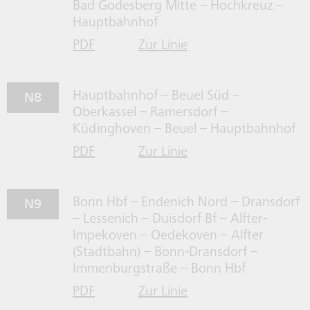
Bad Godesberg Mitte – Hochkreuz –
Hauptbahnhof
PDF
Zur Linie
für Linie N7 herrunterladen
N7 gehen
N8
Hauptbahnhof – Beuel Süd –
Oberkassel – Ramersdorf –
Küdinghoven – Beuel – Hauptbahnhof
PDF
Zur Linie
für Linie N8 herrunterladen
N8 gehen
N9
Bonn Hbf – Endenich Nord – Dransdorf
– Lessenich – Duisdorf Bf – Alfter-
Impekoven – Oedekoven – Alfter
(Stadtbahn) – Bonn-Dransdorf –
Immenburgstraße – Bonn Hbf
PDF
Zur Linie
für Linie N9 herrunterladen
N9 gehen