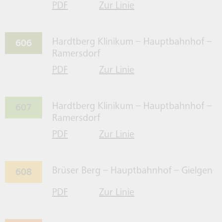
PDF
Zur Linie
für Linie 605 herrunterladen
605 gehen
606
Hardtberg Klinikum – Hauptbahnhof –
Ramersdorf
PDF
Zur Linie
für Linie 606 herrunterladen
606 gehen
607
Hardtberg Klinikum – Hauptbahnhof –
Ramersdorf
PDF
Zur Linie
für Linie 607 herrunterladen
607 gehen
608
Brüser Berg – Hauptbahnhof – Gielgen
PDF
Zur Linie
für Linie 608 herrunterladen
608 gehen