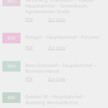
602
Venusberg, Uniklinikum – Waldau –
Hauptbahnhof – Tannenbusch,
Agnetendorfer Straße
PDF
Zur Linie
für Linie 602 herrunterladen
602 gehen
603
Röttgen – Hauptbahnhof – Pützchen
PDF
Zur Linie
für Linie 603 herrunterladen
603 gehen
604
Bonn-Ückesdorf – Hauptbahnhof –
Bornheim-Hersel
PDF
Zur Linie
für Linie 604 herrunterladen
604 gehen
605
Duisdorf Bf – Hauptbahnhof –
Auerberg, Bernhardkirche