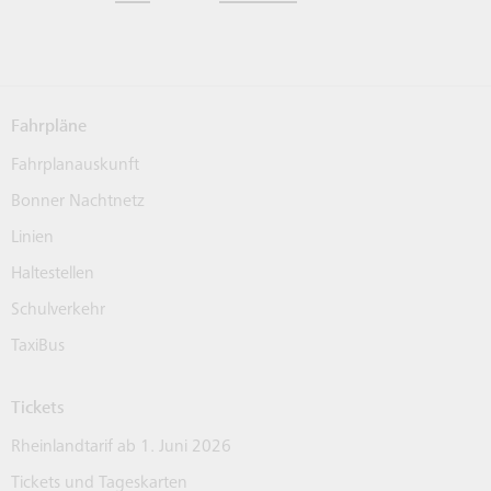
für Linie SB69 herrunterladen
SB69 gehen
Fahrpläne
Fahrplanauskunft
Bonner Nachtnetz
Linien
Haltestellen
Schulverkehr
TaxiBus
Tickets
Rheinlandtarif ab 1. Juni 2026
Tickets und Tageskarten