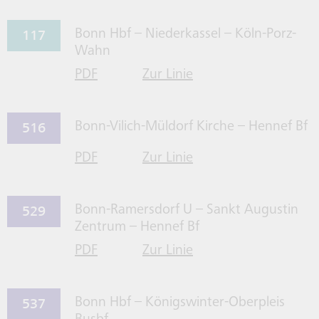
117
Bonn Hbf – Niederkassel – Köln-Porz-
Wahn
PDF
Zur Linie
für Linie 117 herrunterladen
117 gehen
516
Bonn-Vilich-Müldorf Kirche – Hennef Bf
PDF
Zur Linie
für Linie 516 herrunterladen
516 gehen
529
Bonn-Ramersdorf U – Sankt Augustin
Zentrum – Hennef Bf
PDF
Zur Linie
für Linie 529 herrunterladen
529 gehen
537
Bonn Hbf – Königswinter-Oberpleis