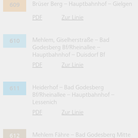
609
Brüser Berg – Hauptbahnhof – Gielgen
PDF
Zur Linie
für Linie 609 herrunterladen
609 gehen
610
Mehlem, Giselherstraße – Bad
Godesberg Bf/Rheinallee –
Hauptbahnhof – Duisdorf Bf
PDF
Zur Linie
für Linie 610 herrunterladen
610 gehen
611
Heiderhof – Bad Godesberg
Bf/Rheinallee – Hauptbahnhof –
Lessenich
PDF
Zur Linie
für Linie 611 herrunterladen
611 gehen
612
Mehlem Fähre – Bad Godesberg Mitte