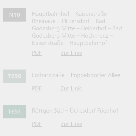
N10
Hauptbahnhof – Kaiserstraße –
Rheinaue – Plittersdorf – Bad
Godesberg Mitte – Heiderhof – Bad
Godesberg Mitte – Hochkreuz –
Kaiserstraße – Hauptbahnhof
PDF
Zur Linie
für Linie N10 herrunterladen
N10 gehen
T650
Lotharstraße – Poppelsdorfer Allee
PDF
Zur Linie
für Linie T650 herrunterladen
T650 gehen
T651
Röttgen Süd – Ückesdorf Friedhof
PDF
Zur Linie
für Linie T651 herrunterladen
T651 gehen