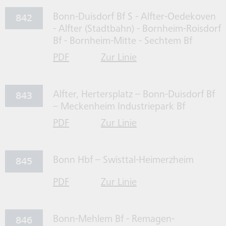
842
Bonn-Duisdorf Bf S - Alfter-Oedekoven
- Alfter (Stadtbahn) - Bornheim-Roisdorf
Bf - Bornheim-Mitte - Sechtem Bf
PDF
Zur Linie
für Linie 842 herrunterladen
842 gehen
843
Alfter, Hertersplatz – Bonn-Duisdorf Bf
– Meckenheim Industriepark Bf
PDF
Zur Linie
für Linie 843 herrunterladen
843 gehen
845
Bonn Hbf – Swisttal-Heimerzheim
PDF
Zur Linie
für Linie 845 herrunterladen
845 gehen
846
Bonn-Mehlem Bf - Remagen-