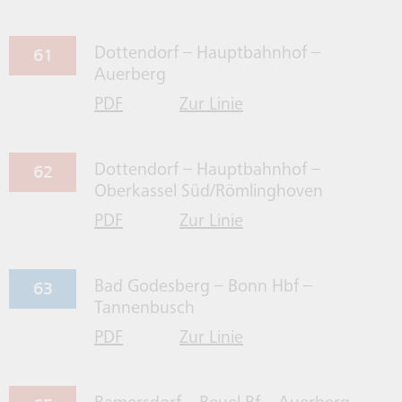
NEWSLETTER
61
Dottendorf – Hauptbahnhof –
Auerberg
PDF
Zur Linie
BONN ENTDECKEN
für Linie 61 herrunterladen
61 gehen
62
Dottendorf – Hauptbahnhof –
SO FÄHRT BONN
Oberkassel Süd/Römlinghoven
PDF
Zur Linie
für Linie 62 herrunterladen
62 gehen
WALLET
63
Bad Godesberg – Bonn Hbf –
Tannenbusch
ERKLÄRUNGEN ZUR
BARRIEREFREIHEIT
PDF
Zur Linie
für Linie 63 herrunterladen
63 gehen