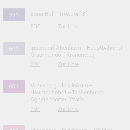
551
Bonn Hbf – Troisdorf Bf
PDF
Zur Linie
für Linie 551 herrunterladen
551 gehen
600
Ippendorf Altenheim – Hauptbahnhof –
Graurheindorf Kranenweg
PDF
Zur Linie
für Linie 600 herrunterladen
600 gehen
601
Venusberg, Uniklinikum –
Hauptbahnhof – Tannenbusch,
Agnetendorfer Straße
PDF
Zur Linie
für Linie 601 herrunterladen
601 gehen