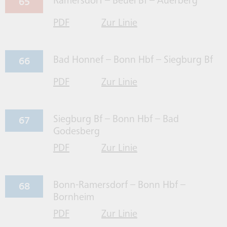
65
Ramersdorf – Beuel Bf – Auerberg
PDF
Zur Linie
für Linie 65 herrunterladen
65 gehen
66
Bad Honnef – Bonn Hbf – Siegburg Bf
PDF
Zur Linie
für Linie 66 herrunterladen
66 gehen
67
Siegburg Bf – Bonn Hbf – Bad
Godesberg
PDF
Zur Linie
für Linie 67 herrunterladen
67 gehen
68
Bonn-Ramersdorf – Bonn Hbf –
Bornheim
PDF
Zur Linie
für Linie 68 herrunterladen
68 gehen