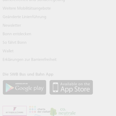
Weitere Mobilitätsangebote
Geänderte Linienführung
Newsletter
Bonn entdecken
So fährt Bonn
Wallet
Erklärungen zur Barrierefreiheit
Die SWB Bus und Bahn App
SWB App bei Google Play laden
SWB App bei 