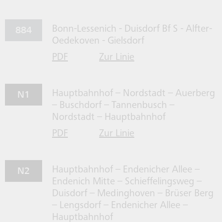
884
Bonn-Lessenich - Duisdorf Bf S - Alfter-
Oedekoven - Gielsdorf
PDF
Zur Linie
für Linie 884 herrunterladen
884 gehen
N1
Hauptbahnhof – Nordstadt – Auerberg
– Buschdorf – Tannenbusch –
Nordstadt – Hauptbahnhof
PDF
Zur Linie
für Linie N1 herrunterladen
N1 gehen
N2
Hauptbahnhof – Endenicher Allee –
Endenich Mitte – Schieffelingsweg –
Duisdorf – Medinghoven – Brüser Berg
– Lengsdorf – Endenicher Allee –
Hauptbahnhof