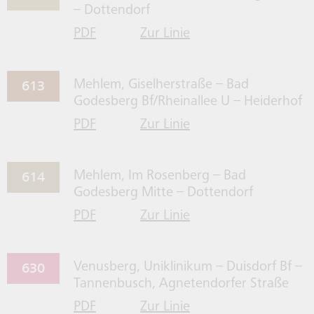
– Dottendorf
PDF
Zur Linie
für Linie 612 herrunterladen
612 gehen
613
Mehlem, Giselherstraße – Bad
Godesberg Bf/Rheinallee U – Heiderhof
PDF
Zur Linie
für Linie 613 herrunterladen
613 gehen
614
Mehlem, Im Rosenberg – Bad
Godesberg Mitte – Dottendorf
PDF
Zur Linie
für Linie 614 herrunterladen
614 gehen
630
Venusberg, Uniklinikum – Duisdorf Bf –
Tannenbusch, Agnetendorfer Straße
PDF
Zur Linie
für Linie 630 herrunterladen
630 gehen