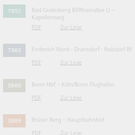
T652
Bad Godesberg Bf/Rheinallee U –
Kapellenweg
PDF
Zur Linie
für Linie T652 herrunterladen
T652 gehen
T883
Endenich Nord - Dransdorf - Roisdorf Bf
PDF
Zur Linie
für Linie T883 herrunterladen
T883 gehen
SB60
Bonn Hbf – Köln/Bonn Flughafen
PDF
Zur Linie
für Linie SB60 herrunterladen
SB60 gehen
SB69
Brüser Berg – Hauptbahnhof
PDF
Zur Linie