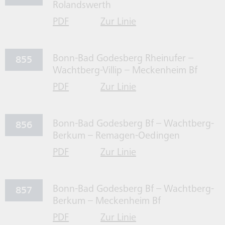
Rolandswerth
PDF
Zur Linie
für Linie 846 herrunterladen
846 gehen
855
Bonn-Bad Godesberg Rheinufer –
Wachtberg-Villip – Meckenheim Bf
PDF
Zur Linie
für Linie 855 herrunterladen
855 gehen
856
Bonn-Bad Godesberg Bf – Wachtberg-
Berkum – Remagen-Oedingen
PDF
Zur Linie
für Linie 856 herrunterladen
856 gehen
857
Bonn-Bad Godesberg Bf – Wachtberg-
Berkum – Meckenheim Bf
PDF
Zur Linie
für Linie 857 herrunterladen
857 gehen