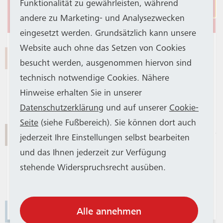
Funktionalität zu gewährleisten, während
Bad Godesberg Bf/Rheinallee
Stadtbahnbetrieb
andere zu Marketing- und Analysezwecken
PDF
Zur Linie
für Linie 637 herrunterladen
637 gehen
eingesetzt werden. Grundsätzlich kann unsere
Aus betriebstechnischen Gründen haben
Website auch ohne das Setzen von Cookies
638
Stadtwald/Ev. Krankenhaus –
SWB Bus und Bahn und SSB einen Großteil
besucht werden, ausgenommen hiervon sind
Schweinheim, Quellenstraße – Robert-
der Stadtbahn-Fahrzeuge aus dem Betrieb
technisch notwendige Cookies. Nähere
Schuman-Platz
genommen. Die KVB unterstützt das
Hinweise erhalten Sie in unserer
PDF
Zur Linie
für Linie 638 herrunterladen
638 gehen
Bonner Verkehrsunternehmen mit 14
Datenschutzerklärung
und auf unserer
Cookie-
Fahrzeugen. SWB Bus und Bahn weist
Seite
(siehe Fußbereich). Sie können dort auch
639
Bad Godesberg Bf/Ria-Maternus-Platz –
darauf hin, dass es trotzdem
jederzeit Ihre Einstellungen selbst bearbeiten
Stadtwald/Ev. Krankenhaus –
vorübergehend auf allen Stadtbahnlinien
und das Ihnen jederzeit zur Verfügung
Schweinheim – Winterstraße
weniger Kapazitäten geben kann und bittet
stehende Widerspruchsrecht ausüben.
PDF
Zur Linie
für Linie 639 herrunterladen
639 gehen
um Verständnis. Weitere Infos gibt es
in
dieser Mitteilung
.
640
Alle annehmen
Bonn Hbf – Sankt Augustin-Menden –
Siegburg Bf