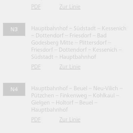
PDF
Zur Linie
für Linie N2 herrunterladen
N2 gehen
N3
Hauptbahnhof – Südstadt – Kessenich
– Dottendorf – Friesdorf – Bad
Godesberg Mitte – Plittersdorf –
Friesdorf – Dottendorf – Kessenich –
Südstadt – Hauptbahnhof
PDF
Zur Linie
für Linie N3 herrunterladen
N3 gehen
N4
Hauptbahnhof – Beuel – Neu-Vilich –
Pützchen – Finkenweg – Kohlkaul –
Gielgen – Holtorf – Beuel –
Hauptbahnhof
PDF
Zur Linie
für Linie N4 herrunterladen
N4 gehen