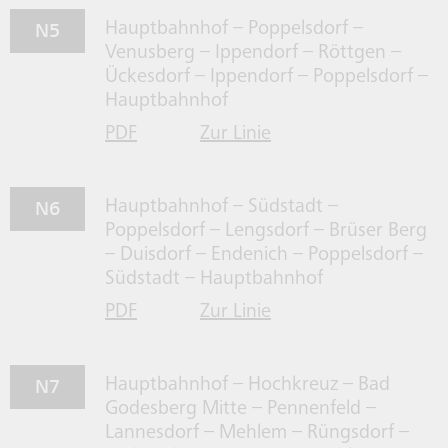
N5
Hauptbahnhof – Poppelsdorf –
Venusberg – Ippendorf – Röttgen –
Ückesdorf – Ippendorf – Poppelsdorf –
Hauptbahnhof
PDF
Zur Linie
für Linie N5 herrunterladen
N5 gehen
N6
Hauptbahnhof – Südstadt –
Poppelsdorf – Lengsdorf – Brüser Berg
– Duisdorf – Endenich – Poppelsdorf –
Südstadt – Hauptbahnhof
PDF
Zur Linie
für Linie N6 herrunterladen
N6 gehen
N7
Hauptbahnhof – Hochkreuz – Bad
Godesberg Mitte – Pennenfeld –
Lannesdorf – Mehlem – Rüngsdorf –