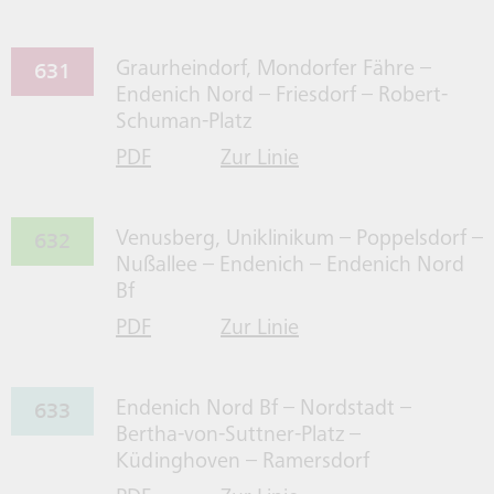
631
Graurheindorf, Mondorfer Fähre –
Endenich Nord – Friesdorf – Robert-
Schuman-Platz
PDF
Zur Linie
für Linie 631 herrunterladen
631 gehen
632
Venusberg, Uniklinikum – Poppelsdorf –
Nußallee – Endenich – Endenich Nord
Bf
PDF
Zur Linie
für Linie 632 herrunterladen
632 gehen
633
Endenich Nord Bf – Nordstadt –
Bertha-von-Suttner-Platz –
Küdinghoven – Ramersdorf