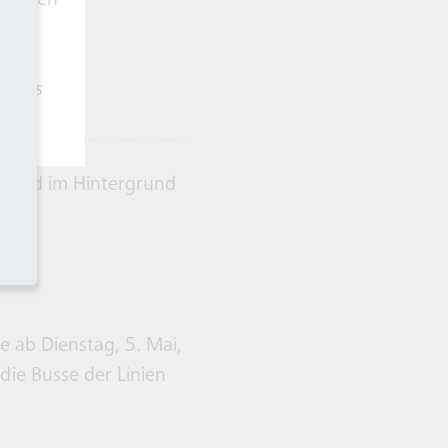
rnehmen
s es
Infos
 ab Dienstag, 5. Mai,
 die Busse der Linien