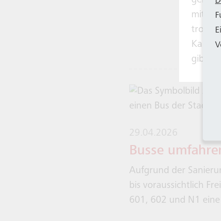
genomm
D
mit 14
F
trotzd
E
Kapazi
V
gibt e
29.04.2026
Busse umfahre
Aufgrund der Sanierun
bis voraussichtlich Fr
601, 602 und N1 eine