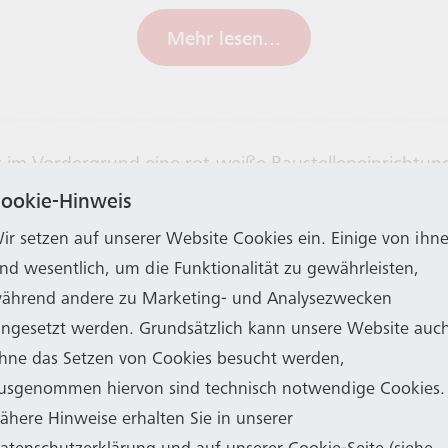
Mehr lesen...
ookie-Hinweis
ir setzen auf unserer Website Cookies ein. Einige von ihn
ind wesentlich, um die Funktionalität zu gewährleisten,
Linien N1, 600 und 601 auf der Röm
ährend andere zu Marketing- und Analysezwecken
Eingeschränkter Stadtbahnbetrieb
schäden im Bereich der Nordbrücke ist die Römerstr
ingesetzt werden. Grundsätzlich kann unsere Website auc
 und dem Friesenweg seit Freitag, 5. Juni, voll gespe
hne das Setzen von Cookies besucht werden,
 und bis auf Weiteres. Betroffen sind die Busse der L
triebstechnischen Gründen haben SWB Bus und Bah
usgenommen hiervon sind technisch notwendige Cookies.
nen Großteil der Stadtbahn-Fahrzeuge aus dem Betrie
ähere Hinweise erhalten Sie in unserer