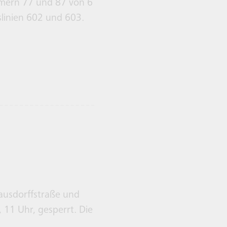
mmern 77 und 87 von 6
slinien 602 und 603.
ausdorffstraße und
 11 Uhr, gesperrt. Die