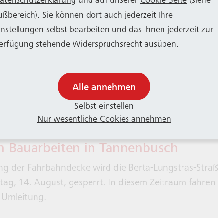
en. Die KVB unterstützt das Bonner Verkehrsunte
atenschutzerklärung
und auf unserer
Cookie-Seite
(siehe
 Fahrzeugen. SWB Bus und Bahn weist darauf hin, das
ußbereich). Sie können dort auch jederzeit Ihre
Mehr lesen...
em vorübergehend auf allen Stadtbahnlinien weniger
instellungen selbst bearbeiten und das Ihnen jederzeit zur
täten geben kann und bittet um Verständnis. Weitere 
erfügung stehende Widerspruchsrecht ausüben.
s
in dieser Mitteilung
.
Alle annehmen
Selbst einstellen
Nur wesentliche Cookies annehmen
n Bauarbeiten in Tannenbusch
g der Fahrbahndecke wird die Berta-Lungstras-Straße
eitag, 14. August, gesperrt. In diesem Zeitraum fahren
 Umleitung.