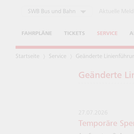
Zum Header
Zur Navigation
Zum Inhalt
aktuell ausgewählt
Aktuelle Mel
SWB Bus und Bahn
SWB Energie und Wasser
FAHRPLÄNE
TICKETS
SERVICE
A
SWB Stadtwerke Bonn
Startseite
Service
Geänderte Linienführu
Bewerbung Fahrdienst
Geänderte Li
27.07.2026
Temporäre Sper