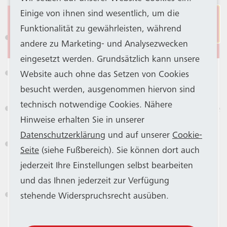
Unternehmens und unterstützen Ihre
Einige von ihnen sind wesentlich, um die
Nachhaltigkeitsziele
Eingeschränkter
Funktionalität zu gewährleisten, während
Stadtbahnbetrieb
Sie verbessern den Parkraum an Ihrem
andere zu Marketing- und Analysezwecken
Standort
eingesetzt werden. Grundsätzlich kann unsere
Aus betriebstechnischen Gründen haben
Sie entlasten Ihre Mitarbeitenden finanziell
Website auch ohne das Setzen von Cookies
SWB Bus und Bahn und SSB einen Großteil
(Einsparung v. Spritkosten)
besucht werden, ausgenommen hiervon sind
der Stadtbahn-Fahrzeuge aus dem Betrieb
technisch notwendige Cookies. Nähere
Sie steigern die Attraktivität Ihrer Arbeitsplätze
genommen. Die KVB unterstützt das
Hinweise erhalten Sie in unserer
durch ein innovatives Mobilitätsangebot
Bonner Verkehrsunternehmen mit 14
Datenschutzerklärung
und auf unserer
Cookie-
Sie fördern den Austausch und die Vernetzung
Fahrzeugen. SWB Bus und Bahn weist
Seite
(siehe Fußbereich). Sie können dort auch
Ihrer Mitarbeitenden über Hierarchien hinweg
darauf hin, dass es trotzdem
jederzeit Ihre Einstellungen selbst bearbeiten
und stärken das Gemeinschaftsgefühl
vorübergehend auf allen Stadtbahnlinien
und das Ihnen jederzeit zur Verfügung
weniger Kapazitäten geben kann und bittet
Sie leisten einen aktiven Beitrag zur
stehende Widerspruchsrecht ausüben.
um Verständnis. Weitere Infos gibt es
in
Verbesserung der Luftqualität und des
dieser Mitteilung
.
Verkehrsflusses