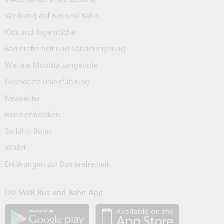
Werbung auf Bus und Bahn
Kids und Jugendliche
Barrierefreiheit und Sonderregelung
Weitere Mobilitätsangebote
Geänderte Linienführung
Newsletter
Bonn entdecken
So fährt Bonn
Wallet
Erklärungen zur Barrierefreiheit
Die SWB Bus und Bahn App
SWB App bei Google Play laden
SWB App bei 