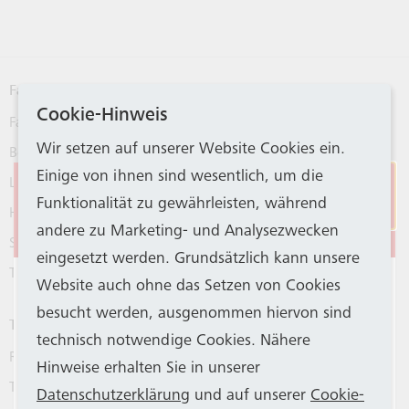
NEWSLETTER
Fahrpläne
BONN ENTDECKEN
Cookie-Hinweis
Fahrplanauskunft
Wir setzen auf unserer Website Cookies ein.
Bonner Nachtnetz
Einige von ihnen sind wesentlich, um die
SO FÄHRT BONN
Linien
Eingeschränkter
Funktionalität zu gewährleisten, während
Haltestellen
Stadtbahnbetrieb
andere zu Marketing- und Analysezwecken
Schulverkehr
WALLET
eingesetzt werden. Grundsätzlich kann unsere
TaxiBus
Aus betriebstechnischen Gründen haben
Website auch ohne das Setzen von Cookies
SWB Bus und Bahn und SSB einen Großteil
besucht werden, ausgenommen hiervon sind
ERKLÄRUNGEN ZUR
Tickets
der Stadtbahn-Fahrzeuge aus dem Betrieb
BARRIEREFREIHEIT
technisch notwendige Cookies. Nähere
Rheinlandtarif ab 1. Juni 2026
genommen. Die KVB unterstützt das
Hinweise erhalten Sie in unserer
Tickets und Tageskarten
Bonner Verkehrsunternehmen mit 14
Datenschutzerklärung
und auf unserer
Cookie-