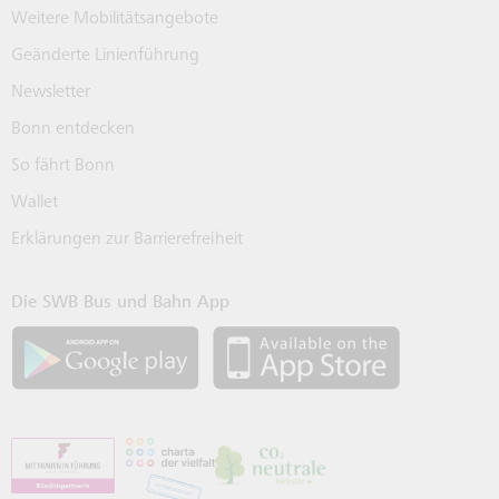
Weitere Mobilitätsangebote
Geänderte Linienführung
Newsletter
Bonn entdecken
So fährt Bonn
Wallet
Erklärungen zur Barrierefreiheit
Die SWB Bus und Bahn App
SWB App bei Google Play laden
SWB App bei 