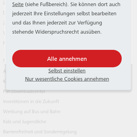
Zeitkarten und Abos
Fahrzeugen. SWB Bus und Bahn weist
Seite
(siehe Fußbereich). Sie können dort auch
darauf hin, dass es trotzdem
Deutschlandticket
jederzeit Ihre Einstellungen selbst bearbeiten
vorübergehend auf allen Stadtbahnlinien
und das Ihnen jederzeit zur Verfügung
24hKlimaticket für Bonn
weniger Kapazitäten geben kann und bittet
stehende Widerspruchsrecht ausüben.
Verkaufsstellen
um Verständnis. Weitere Infos gibt es
in
Rechtliches
dieser Mitteilung
.
Alle annehmen
Service
Selbst einstellen
Aktuelle Verkehrsinfos
Nur wesentliche Cookies annehmen
Kontakt und Infos
Pdf-Downloadcenter
Investitionen in die Zukunft
Werbung auf Bus und Bahn
Kids und Jugendliche
Barrierefreiheit und Sonderregelung