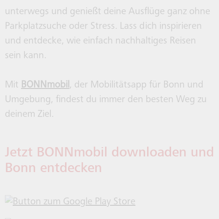
HALTESTELLEN
DEUTSCHLANDTICKET
SERVICECENTER
SWB MITFAHREN
BONNSMART
MONA
BEFÖ
BEFÖ
unterwegs und genießt deine Ausflüge ganz ohne
Parkplatzsuche oder Stress. Lass dich inspirieren
SCHULVERKEHR
24HKLIMATICKET FÜR BONN
UNTERNEHMEN
WELO
und entdecke, wie einfach nachhaltiges Reisen
sein kann.
TAXIBUS
VERKAUFSSTELLEN
Mit
BONNmobil
, der Mobilitätsapp für Bonn und
Umgebung, findest du immer den besten Weg zu
deinem Ziel.
RECHTLICHES
Jetzt BONNmobil downloaden und
Bonn entdecken