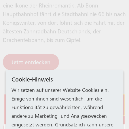
eine Ikone der Rheinromantik. Ab Bonn
Hauptbahnhof fährt die Stadtbahnlinie 66 bis nach
Königswinter, von dort lohnt sich die Fahrt mit der
ältesten Zahnradbahn Deutschlands, der
Drachenfelsbahn, bis zum Gipfel.
Jetzt entdecken
Cookie-Hinweis
Wir setzen auf unserer Website Cookies ein.
Einige von ihnen sind wesentlich, um die
Eingeschränkter
Funktionalität zu gewährleisten, während
Stadtbahnbetrieb
andere zu Marketing- und Analysezwecken
eingesetzt werden. Grundsätzlich kann unsere
Botanischer Garten /