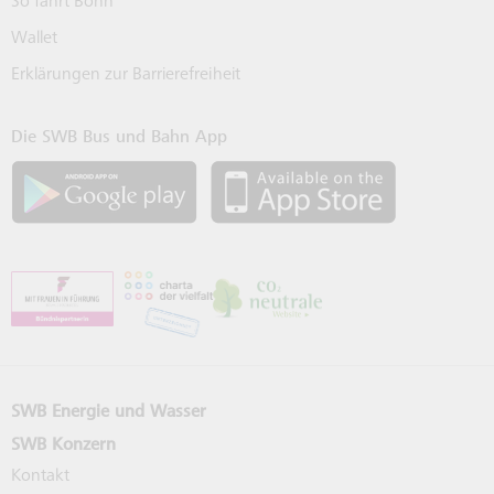
So fährt Bonn
Wallet
Erklärungen zur Barrierefreiheit
Die SWB Bus und Bahn App
SWB App bei Google Play laden
SWB App bei 
SWB Energie und Wasser
SWB Konzern
Kontakt