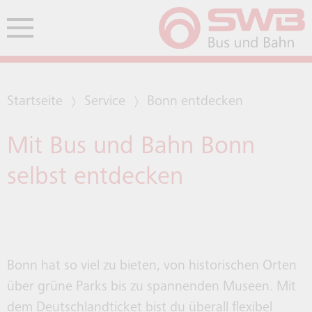
Zum Header
Zur Navigation
Zum Inhalt
Hauptmenü öffnen
HE
Startseite
Service
Bonn entdecken
ENDEN
RHEINLANDTARIF AB 1. JUNI
ANFRAGEN UND
BARG
ERHÖ
FACH
Mit Bus und Bahn Bonn
FAHRPLANAUSKUNFT
COOL UNTERWEGS
BARRIEREFREIHEIT
E-LASTENRAEDER
SOCIAL MEDIA
LINI
HALT
SCHU
KUND
FAQ
2026
KUNDENFEEDBACK
UNSE
BEFÖ
GESC
selbst entdecken
TICK
BONNER NACHTNETZ
TICKETS UND TAGESKARTEN
BESSERWEITER
SENIOREN
FLUG- UND BAHNREISENDE
GOFLUX-APP
LINI
HALT
JOBT
FAHR
ABO
LEIS
FAHR
TICK
MAHN
LINIEN
ZEITKARTEN UND ABOS
KONTAKTMÖGLICHKEITEN
SICHERHEIT
PKW- UND FAHRRADNUTZUNG
BONNMOBIL
NACH
WEIT
FAHR
BETE
AUSW
ZAHL
Bonn hat so viel zu bieten, von historischen Orten
über grüne Parks bis zu spannenden Museen. Mit
TARI
ERHÖ
dem Deutschlandticket bist du überall flexibel