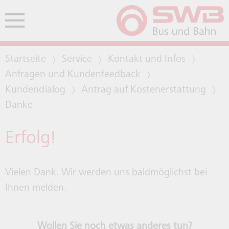
Zum Header
Zur Navigation
Zum Inhalt
Hauptmenü öffnen
Startseite
Service
Kontakt und Infos
HE
Anfragen und Kundenfeedback
ENDEN
Kundendialog
Antrag auf Kostenerstattung
RHEINLANDTARIF AB 1. JUNI
FACHWELT UND
BARG
ERHÖ
FAHRPLANAUSKUNFT
COOL UNTERWEGS
BARRIEREFREIHEIT
E-LASTENRAEDER
SOCIAL MEDIA
LINI
HALT
SCHU
FAQ
Danke
2026
GESCHÄFTSPARTNER
UNSE
BEFÖ
Erfolg!
TICK
BONNER NACHTNETZ
TICKETS UND TAGESKARTEN
LEISTUNGSQUALITÄT
SENIOREN
FLUG- UND BAHNREISENDE
GOFLUX-APP
LINI
HALT
JOBT
FAHR
FAHR
Vielen Dank. Wir werden uns baldmöglichst bei
TICK
LINIEN
ZEITKARTEN UND ABOS
BETEILIGUNGEN
SICHERHEIT
PKW- UND FAHRRADNUTZUNG
BONNMOBIL
NACH
WEIT
FAHR
Ihnen melden.
AUSW
TARI
Wollen Sie noch etwas anderes tun?