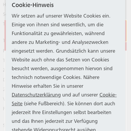
Cookie-Hinweis
Haltestellen
Schulverkehr
Wir setzen auf unserer Website Cookies ein.
TaxiBus
Einige von ihnen sind wesentlich, um die
Eingeschränkter
Funktionalität zu gewährleisten, während
Stadtbahnbetrieb
Tickets
andere zu Marketing- und Analysezwecken
eingesetzt werden. Grundsätzlich kann unsere
Rheinlandtarif ab 1. Juni 2026
Aus betriebstechnischen Gründen haben
Website auch ohne das Setzen von Cookies
Tickets und Tageskarten
SWB Bus und Bahn und SSB einen Großteil
besucht werden, ausgenommen hiervon sind
Zeitkarten und Abos
der Stadtbahn-Fahrzeuge aus dem Betrieb
technisch notwendige Cookies. Nähere
Deutschlandticket
genommen. Die KVB unterstützt das
Hinweise erhalten Sie in unserer
24hKlimaticket für Bonn
Bonner Verkehrsunternehmen mit 14
Datenschutzerklärung
und auf unserer
Cookie-
Verkaufsstellen
Fahrzeugen. SWB Bus und Bahn weist
Seite
(siehe Fußbereich). Sie können dort auch
Rechtliches
darauf hin, dass es trotzdem
jederzeit Ihre Einstellungen selbst bearbeiten
vorübergehend auf allen Stadtbahnlinien
und das Ihnen jederzeit zur Verfügung
Service
weniger Kapazitäten geben kann und bittet
stehende Widerspruchsrecht ausüben.