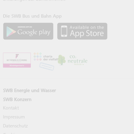
Die SWB Bus und Bahn App
SWB App bei Google Play laden
SWB App bei 
SWB Energie und Wasser
SWB Konzern
Kontakt
Impressum
Datenschutz