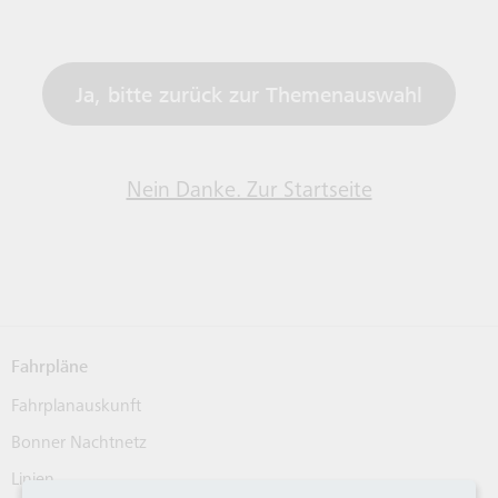
HALTESTELLEN
DEUTSCHLANDTICKET
SWB MITFAHREN
BONNSMART
MONA
BEFÖ
SCHULVERKEHR
24HKLIMATICKET FÜR BONN
WELO
Ja, bitte zurück zur Themenauswahl
TAXIBUS
VERKAUFSSTELLEN
Nein Danke. Zur Startseite
RECHTLICHES
Fahrpläne
Fahrplanauskunft
Bonner Nachtnetz
Linien