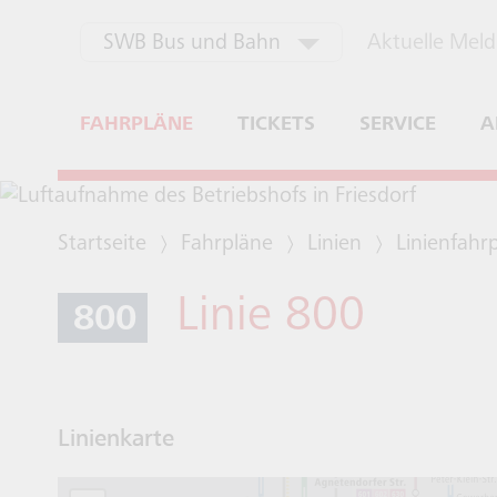
Zum Header
Zur Navigation
Zum Inhalt
aktuell ausgewählt
Aktuelle Mel
SWB Bus und Bahn
SWB Energie und Wasser
FAHRPLÄNE
TICKETS
SERVICE
A
SWB Stadtwerke Bonn
Bewerbung Fahrdienst
Startseite
Fahrpläne
Linien
Linienfahr
Linie 800
800
Linienkarte