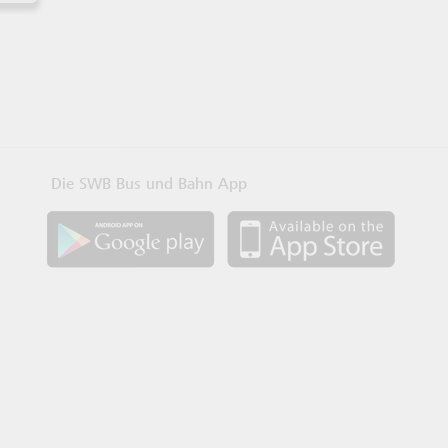
Die SWB Bus und Bahn App
SWB App bei Google Play laden
SWB App