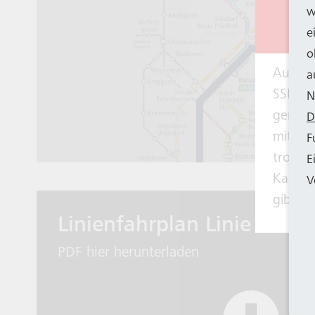
w
e
o
Aus be
a
SSB ei
N
genomm
D
mit 14
F
trotzd
E
Kapazi
V
gibt e
Linienfahrplan Linie 800
PDF hier herunterladen