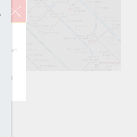
h
n und
b
rnehmen
s es
Infos