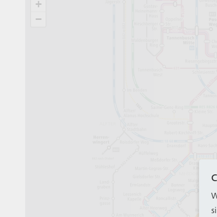
C
W
s