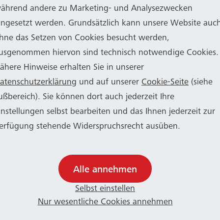
ährend andere zu Marketing- und Analysezwecken
Eingeschränkter Stadtbahnbetrieb
ingesetzt werden. Grundsätzlich kann unsere Website auc
hne das Setzen von Cookies besucht werden,
triebstechnischen Gründen haben SWB Bus und Bah
usgenommen hiervon sind technisch notwendige Cookies.
nen Großteil der Stadtbahn-Fahrzeuge aus dem Betrie
ähere Hinweise erhalten Sie in unserer
en. Die KVB unterstützt das Bonner Verkehrsunte
atenschutzerklärung
und auf unserer
Cookie-Seite
(siehe
 Fahrzeugen. SWB Bus und Bahn weist darauf hin, das
ußbereich). Sie können dort auch jederzeit Ihre
em vorübergehend auf allen Stadtbahnlinien weniger
instellungen selbst bearbeiten und das Ihnen jederzeit zur
täten geben kann und bittet um Verständnis. Weitere 
erfügung stehende Widerspruchsrecht ausüben.
s
in dieser Mitteilung
.
Alle annehmen
Selbst einstellen
Nur wesentliche Cookies annehmen