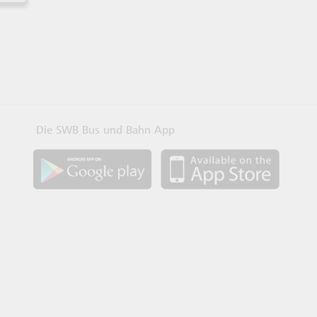
Die SWB Bus und Bahn App
SWB App bei Google Play laden
SWB App