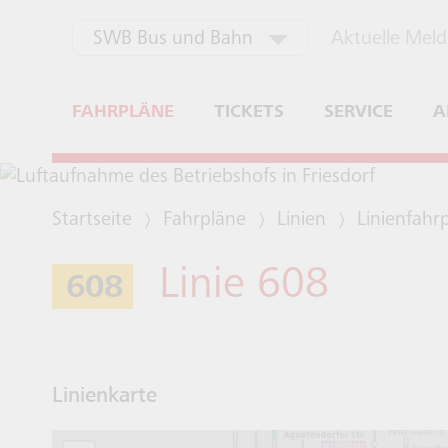
Zum Header
Zur Navigation
Zum Inhalt
aktuell ausgewählt
Aktuelle Mel
SWB Bus und Bahn
SWB Energie und Wasser
FAHRPLÄNE
TICKETS
SERVICE
A
SWB Stadtwerke Bonn
Bewerbung Fahrdienst
Startseite
Fahrpläne
Linien
Linienfahr
Linie 608
608
Linienkarte