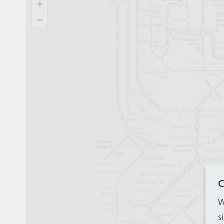
C
W
s