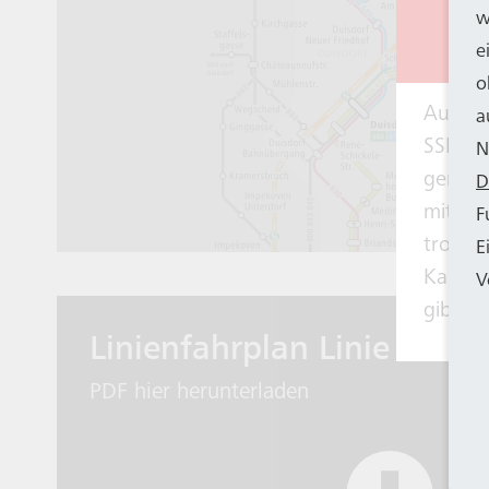
w
e
o
Aus be
a
SSB ei
N
genomm
D
mit 14
F
trotzd
E
Kapazi
V
gibt e
Linienfahrplan Linie 608
PDF hier herunterladen