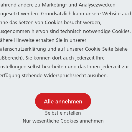
ährend andere zu Marketing- und Analysezwecken
Eingeschränkter Stadtbahnbetrieb
ingesetzt werden. Grundsätzlich kann unsere Website auc
hne das Setzen von Cookies besucht werden,
triebstechnischen Gründen haben SWB Bus und Bah
usgenommen hiervon sind technisch notwendige Cookies.
nen Großteil der Stadtbahn-Fahrzeuge aus dem Betrie
ähere Hinweise erhalten Sie in unserer
en. Die KVB unterstützt das Bonner Verkehrsunte
atenschutzerklärung
und auf unserer
Cookie-Seite
(siehe
 Fahrzeugen. SWB Bus und Bahn weist darauf hin, das
ußbereich). Sie können dort auch jederzeit Ihre
em vorübergehend auf allen Stadtbahnlinien weniger
instellungen selbst bearbeiten und das Ihnen jederzeit zur
täten geben kann und bittet um Verständnis. Weitere 
erfügung stehende Widerspruchsrecht ausüben.
s
in dieser Mitteilung
.
Alle annehmen
Selbst einstellen
Nur wesentliche Cookies annehmen