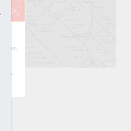
h
n und
b
rnehmen
s es
Infos