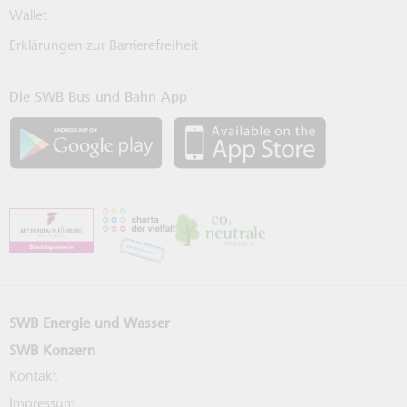
Wallet
Erklärungen zur Barrierefreiheit
Die SWB Bus und Bahn App
SWB App bei Google Play laden
SWB App bei 
SWB Energie und Wasser
SWB Konzern
Kontakt
Impressum