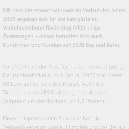
HALTESTELLEN
DEUTSCHLANDTICKET
INVESTITIONEN IN DIE ZUKUNFT
BONNSMART
MONA
SERV
SWB 
BEFÖ
Mit dem Jahreswechsel sowie im Verlauf des Jahres
2026 ergeben sich für die Fahrgäste im
SCHULVERKEHR
24HKLIMATICKET FÜR BONN
WERBUNG AUF BUS UND BAHN
UNTE
WEL
Verkehrsverbund Rhein-Sieg (VRS) einige
Änderungen – davon betroffen sind auch
Kundinnen und Kunden von SWB Bus und Bahn.
TAXIBUS
VERKAUFSSTELLEN
KIDS UND JUGENDLICHE
BARRIEREFREIHEIT UND
So erhöht sich der Preis für das bundesweit gültige
RECHTLICHES
SONDERREGELUNG
Deutschlandticket zum 1. Januar 2026 von bisher
58 Euro auf 63 Euro pro Monat. Auch die
Ticketpreise im VRS-Tarif steigen zu diesem
WEITERE MOBILITÄTSANGEBOTE
Zeitpunkt um durchschnittlich 1,9 Prozent.
GEÄNDERTE LINIENFÜHRUNG
Einen entsprechenden Beschluss hat die
Verbandsversammlung auf Empfehlung des Beirats