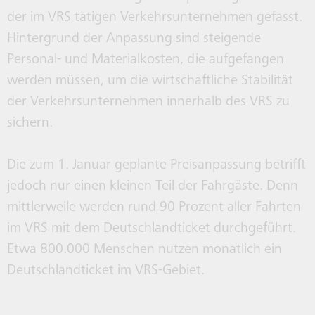
der im VRS tätigen Verkehrsunternehmen gefasst.
NEWSLETTER
Hintergrund der Anpassung sind steigende
Personal- und Materialkosten, die aufgefangen
werden müssen, um die wirtschaftliche Stabilität
BONN ENTDECKEN
der Verkehrsunternehmen innerhalb des VRS zu
sichern.
SO FÄHRT BONN
Die zum 1. Januar geplante Preisanpassung betrifft
jedoch nur einen kleinen Teil der Fahrgäste. Denn
WALLET
mittlerweile werden rund 90 Prozent aller Fahrten
im VRS mit dem Deutschlandticket durchgeführt.
ERKLÄRUNGEN ZUR
Etwa 800.000 Menschen nutzen monatlich ein
BARRIEREFREIHEIT
Deutschlandticket im VRS-Gebiet.