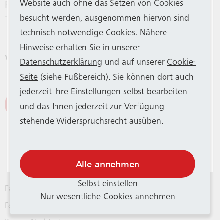
Aus betriebstechnischen Gründen haben
Website auch ohne das Setzen von Cookies
Fall ist lediglich die Differenz zum jeweils aktuellen
SWB Bus und Bahn und SSB einen Großteil
besucht werden, ausgenommen hiervon sind
Ticketpreis zu begleichen. (da)
der Stadtbahn-Fahrzeuge aus dem Betrieb
technisch notwendige Cookies. Nähere
genommen. Die KVB unterstützt das
Hinweise erhalten Sie in unserer
weitere Informationen zum Download
Bonner Verkehrsunternehmen mit 14
Datenschutzerklärung
und auf unserer
Cookie-
Neue VRS-Preistabelle
569.33 KB
Fahrzeugen. SWB Bus und Bahn weist
Seite
(siehe Fußbereich). Sie können dort auch
darauf hin, dass es trotzdem
jederzeit Ihre Einstellungen selbst bearbeiten
Zur Übersicht
vorübergehend auf allen Stadtbahnlinien
und das Ihnen jederzeit zur Verfügung
weniger Kapazitäten geben kann und bittet
stehende Widerspruchsrecht ausüben.
um Verständnis. Weitere Infos gibt es
in
dieser Mitteilung
.
Alle annehmen
Selbst einstellen
Fahrpläne
Nur wesentliche Cookies annehmen
Fahrplanauskunft