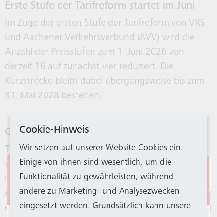
Erste Stufe der Tarifreform startet im Juni
Im Zuge der ersten Stufe der Tarifreform von VRS
und Aachener Verkehrsverbund (AVV) wird die
Anzahl der Preisstufen zum 1. Juni 2026 von
derzeit 16 auf zunächst vier reduziert. Die
Kurzstrecke bleibt dabei übergangsweise bis zum
31. Mai 2028 bestehen.
Cookie-Hinweis
Gültigkeit bereits gekaufter Tickets
Wir setzen auf unserer Website Cookies ein.
Tickets, die vor der Preisänderung erworben
Einige von ihnen sind wesentlich, um die
wurden (zum Beispiel Streifentickets), behalten
Eingeschränkter
Funktionalität zu gewährleisten, während
ihre Gültigkeit bis zum 31. März 2026.
Stadtbahnbetrieb
andere zu Marketing- und Analysezwecken
Anschließend können sie bis zu drei Jahre lang in
eingesetzt werden. Grundsätzlich kann unsere
ein gültiges Ticket umgetauscht werden. In diesem