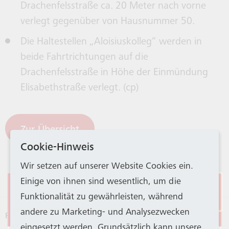
Drachenfelsstraße ca. 20 Meter nach vorne
verlegt gegenüber von Hausnummer 50.
Die Haltestellen „Aloisiuskolleg“ werden in
beide Fahrtrichtungen auf die
Drachenfelsstraße in Höhe der Einmündung
Elisabethstraße verlegt. (cp)
Zur Übersicht
Cookie-Hinweis
Wir setzen auf unserer Website Cookies ein.
Einige von ihnen sind wesentlich, um die
Eingeschränkter
Funktionalität zu gewährleisten, während
Stadtbahnbetrieb
andere zu Marketing- und Analysezwecken
Fahrpläne
eingesetzt werden. Grundsätzlich kann unsere