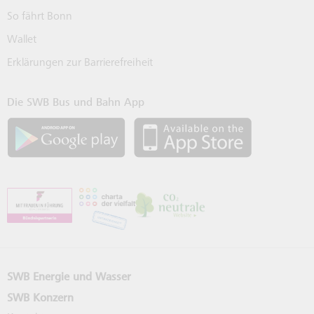
So fährt Bonn
Wallet
Erklärungen zur Barrierefreiheit
Die SWB Bus und Bahn App
SWB App bei Google Play laden
SWB App bei 
SWB Energie und Wasser
SWB Konzern