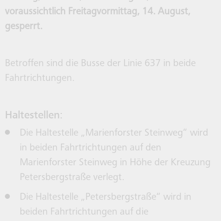
HALTESTELLEN
DEUTSCHLANDTICKET
SERVICECENTER
SWB MITFAHREN
BONNSMART
MONA
BEFÖ
BEFÖ
voraussichtlich Freitagvormittag, 14. August,
gesperrt.
SCHULVERKEHR
24HKLIMATICKET FÜR BONN
UNTERNEHMEN
WELO
Betroffen sind die Busse der Linie 637 in beide
Fahrtrichtungen.
TAXIBUS
VERKAUFSSTELLEN
Haltestellen:
RECHTLICHES
Die Haltestelle „Marienforster Steinweg“ wird
in beiden Fahrtrichtungen auf den
Marienforster Steinweg in Höhe der Kreuzung
Petersbergstraße verlegt.
Die Haltestelle „Petersbergstraße“ wird in
beiden Fahrtrichtungen auf die