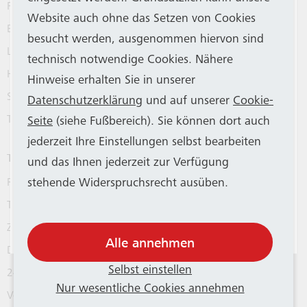
Fahrplanauskunft
Aus betriebstechnischen Gründen haben
Website auch ohne das Setzen von Cookies
Bonner Nachtnetz
SWB Bus und Bahn und SSB einen Großteil
besucht werden, ausgenommen hiervon sind
Linien
der Stadtbahn-Fahrzeuge aus dem Betrieb
technisch notwendige Cookies. Nähere
Haltestellen
genommen. Die KVB unterstützt das
Hinweise erhalten Sie in unserer
Schulverkehr
Bonner Verkehrsunternehmen mit 14
Datenschutzerklärung
und auf unserer
Cookie-
Fahrzeugen. SWB Bus und Bahn weist
TaxiBus
Seite
(siehe Fußbereich). Sie können dort auch
darauf hin, dass es trotzdem
jederzeit Ihre Einstellungen selbst bearbeiten
Tickets
vorübergehend auf allen Stadtbahnlinien
und das Ihnen jederzeit zur Verfügung
weniger Kapazitäten geben kann und bittet
stehende Widerspruchsrecht ausüben.
Rheinlandtarif ab 1. Juni 2026
um Verständnis. Weitere Infos gibt es
in
Tickets und Tageskarten
dieser Mitteilung
.
Zeitkarten und Abos
Alle annehmen
Deutschlandticket
Selbst einstellen
24hKlimaticket für Bonn
Nur wesentliche Cookies annehmen
Verkaufsstellen